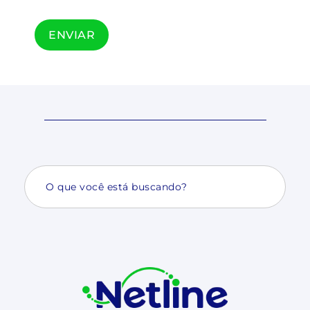
Search
for: