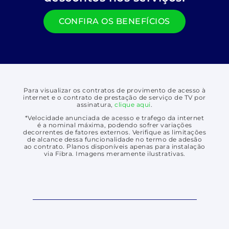
CONFIRA OS BENEFÍCIOS
Para visualizar os contratos de provimento de acesso à
internet e o contrato de prestação de serviço de TV por
assinatura,
clique aqui
.
*Velocidade anunciada de acesso e trafego da internet
é a nominal máxima, podendo sofrer variações
decorrentes de fatores externos. Verifique as limitações
de alcance dessa funcionalidade no termo de adesão
ao contrato. Planos disponíveis apenas para instalação
via Fibra. Imagens meramente ilustrativas.