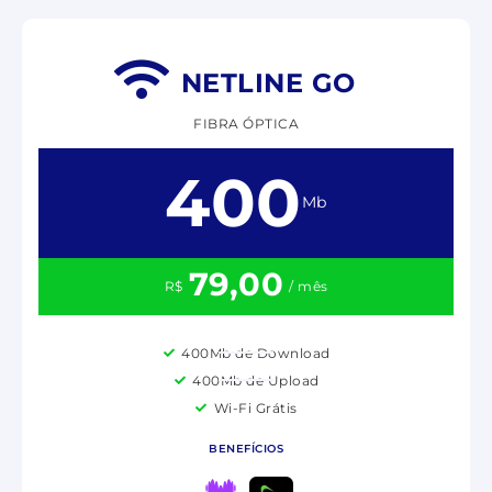
NETLINE GO
FIBRA ÓPTICA
400
Mb
79,00
R$
/ mês
400Mb de Download
400Mb de Upload
Wi-Fi Grátis
BENEFÍCIOS