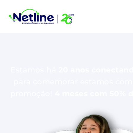
Estamos há
20 anos conectan
para comemorar estamos com
promoção!
4 meses com 50% d