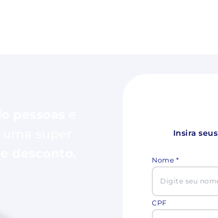
do pessoas
e
 uma super
Insira seu
e desconto.
Nome *
CPF